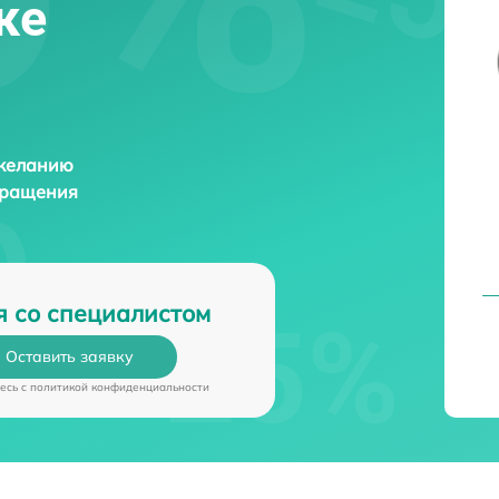
ке
 желанию
бращения
я со специалистом
Оставить заявку
есь c
политикой конфиденциальности