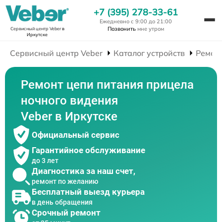
+7 (395) 278-33-61
Ежедневно с 9:00 до 21:00
Позвонить
мне утром
Сервисный центр Veber
в
Иркутске
Сервисный центр Veber
Каталог устройств
Ремон
Ремонт цепи питания прицела
ночного видения
Veber в Иркутске
Официальный сервис
Гарантийное обслуживание
до 3 лет
Диагностика за наш счет,
ремонт по желанию
Бесплатный выезд курьера
в день обращения
Срочный ремонт