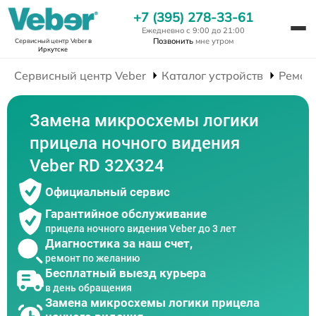
+7 (395) 278-33-61
Ежедневно с 9:00 до 21:00
Позвонить
мне утром
Сервисный центр Veber
в
Иркутске
Сервисный центр Veber
Каталог устройств
Ремон
Замена микросхемы логики
прицела ночного видения
Veber RD 32X324
Официальный сервис
Гарантийное обслуживание
прицела ночного видения Veber до 3 лет
Диагностика за наш счет,
ремонт по желанию
Бесплатный выезд курьера
в день обращения
Замена микросхемы логики прицела