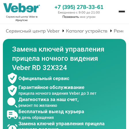
+7 (395) 278-33-61
Ежедневно с 9:00 до 21:00
Позвонить
мне утром
Сервисный центр Veber
в
Иркутске
Сервисный центр Veber
Каталог устройств
Ремон
Замена ключей управления
прицела ночного видения
Veber RD 32X324
Официальный сервис
Гарантийное обслуживание
прицела ночного видения Veber до 3 лет
Диагностика за наш счет,
ремонт по желанию
Бесплатный выезд курьера
в день обращения
Замена ключей управления прицела