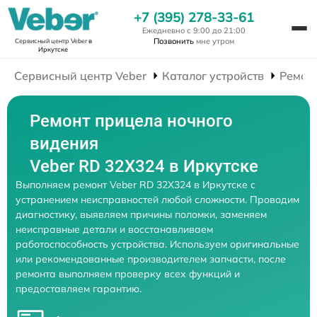
+7 (395) 278-33-61
Ежедневно с 9:00 до 21:00
Позвонить
мне утром
Сервисный центр Veber
в
Иркутске
Сервисный центр Veber
Каталог устройств
Ремон
Ремонт прицела ночного
видения
Veber RD 32X324 в Иркутске
Выполняем ремонт Veber RD 32X324 в Иркутске с
устранением неисправностей любой сложности. Проводим
диагностику, выявляем причины поломки, заменяем
неисправные детали и восстанавливаем
работоспособность устройства. Используем оригинальные
или рекомендованные производителем запчасти, после
ремонта выполняем проверку всех функций и
предоставляем гарантию.