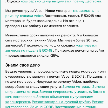
. Однако
наш сервис-центр выделяется преимуществами
.
Мы ремонтируем Veber. Наши мастера -
специалисты по
ремонту техники Veber
. Восстановить модель E 50X48 для
мастеров не будет новой задачей. На все виды
проведенных работ у нас имеется гарантия.
Минимальные сроки выполнения ремонта. Мы большая
сеть мастерских техники Veber. Мы имеем более 20 тыс.
запчастей. И возможно на наших складах
уже имеется
запчасть на модель E 50X48
. При заказе ремонта на сайте
- предоставляется скидка -25%.
Знаем свое дело
Будьте уверены в профессионализме наших мастеров - они
с уверенностью выполнят ремонт Veber E 50X48 . По данным
наших мастеров в Иркутске по ремонту Veber, наиболее
востребованы следующие услуги:
Замена матрицы
,
Замена
микросхемы логики
,
Замена микросхемы усилителя
,
Замена
шим контроллера
,
Замена объективов с улучшением
характеристик
,
Ремонт электронно-лучевой трубки
,
Ремонт
контроллеров
,
Замена CORE
,
Восстановление питания
,