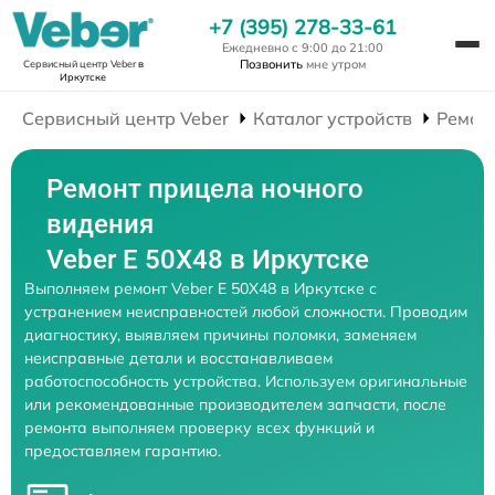
+7 (395) 278-33-61
Ежедневно с 9:00 до 21:00
Позвонить
мне утром
Сервисный центр Veber
в
Иркутске
Сервисный центр Veber
Каталог устройств
Ремон
Ремонт прицела ночного
видения
Veber E 50X48 в Иркутске
Выполняем ремонт Veber E 50X48 в Иркутске с
устранением неисправностей любой сложности. Проводим
диагностику, выявляем причины поломки, заменяем
неисправные детали и восстанавливаем
работоспособность устройства. Используем оригинальные
или рекомендованные производителем запчасти, после
ремонта выполняем проверку всех функций и
предоставляем гарантию.