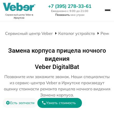
+7 (395) 278-33-61
Ежедневно с 9:00 до 21:00
Позвонить
мне утром
Сервисный центр Veber
в
Иркутске
Сервисный центр Veber
Каталог устройств
Ремон
Замена корпуса прицела ночного
видения
Veber DigitalBat
Позвоните или закажите звонок. Наши специалисты
из сервис-центра Veber в Иркутске произведут
оценку стоимости ремонта прицела ночного видения
Замена корпуса.
Есть запчасти
Узнать стоимость