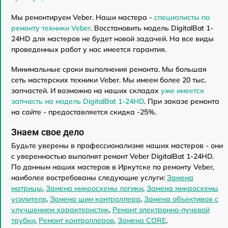
Мы ремонтируем Veber. Наши мастера -
специалисты по
ремонту техники Veber
. Восстановить модель DigitalBat 1-
24HD для мастеров не будет новой задачей. На все виды
проведенных работ у нас имеется гарантия.
Минимальные сроки выполнения ремонта. Мы большая
сеть мастерских техники Veber. Мы имеем более 20 тыс.
запчастей. И возможно на наших складах
уже имеется
запчасть на модель DigitalBat 1-24HD
. При заказе ремонта
на сайте - предоставляется скидка -25%.
Знаем свое дело
Будьте уверены в профессионализме наших мастеров - они
с уверенностью выполнят ремонт Veber DigitalBat 1-24HD.
По данным наших мастеров в Иркутске по ремонту Veber,
наиболее востребованы следующие услуги:
Замена
матрицы
,
Замена микросхемы логики
,
Замена микросхемы
усилителя
,
Замена шим контроллера
,
Замена объективов с
улучшением характеристик
,
Ремонт электронно-лучевой
трубки
,
Ремонт контроллеров
,
Замена CORE
,