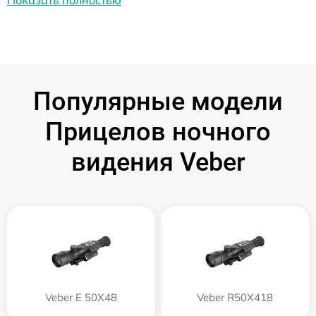
Популярные модели
Прицелов ночного
видения Veber
Veber E 50X48
Veber R50X418