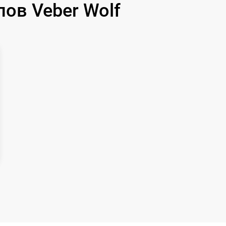
ов Veber Wolf
1000 р
1100 р
750 р
590 р
650 р
650 р
750 р