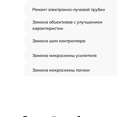
Ремонт электронно-лучевой трубки
Замена объективов с улучшением
характеристик
Замена шим контроллера
Замена микросхемы усилителя
Замена микросхемы логики
Замена CORE
Ремонт встроенного дальнометра и
других устройств
Калибровка и настройка тепловизора