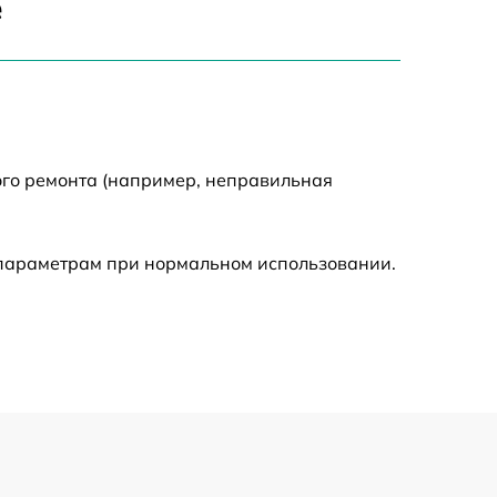
е
1550 р
2000 р
ого ремонта (например, неправильная
650 р
590 р
 параметрам при нормальном использовании.
1250 р
590 р
650 р
590 р