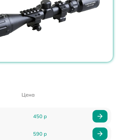
Цена
450 р
590 р