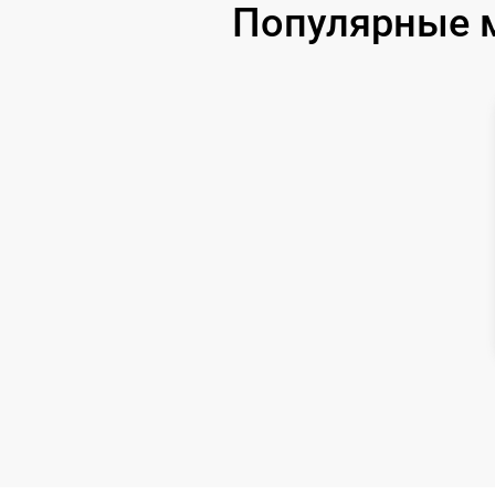
Популярные м
Ремонт цепи питания
Замена матрицы
Замена дисплея (экрана)
Ремонт разъема
Ремонт Wi-Fi
Восстановление после попадания влаги
Ремонт платы управления
(восстановление)