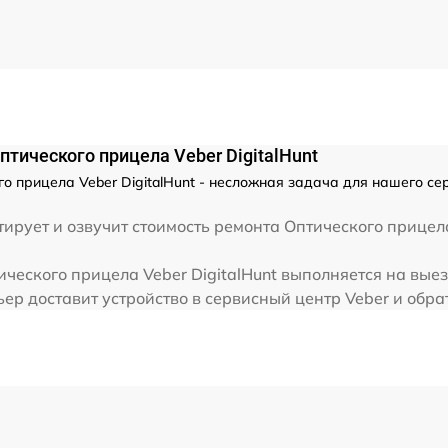
от 60 мин
птического прицела Veber DigitalHunt
о прицела Veber DigitalHunt - несложная задача для нашего се
ирует и озвучит стоимость ремонта Оптического прицела
ческого прицела Veber DigitalHunt выполняется на выез
ер доставит устройство в сервисный центр Veber и обра