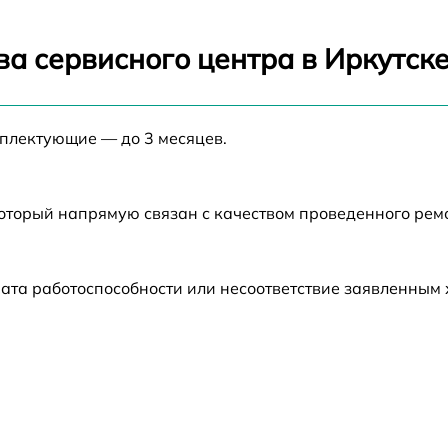
от 60 мин
а сервисного центра в Иркутск
от 60 мин
мплектующие — до 3 месяцев.
от 60 мин
который напрямую связан с качеством проведенного ре
от 60 мин
от 60 мин
ата работоспособности или несоответствие заявленным
от 60 мин
от 60 мин
от 60 мин