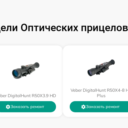
от 60 мин
ли Оптических прицелов V
от 60 мин
от 60 мин
от 60 мин
от 60 мин
Veber DigitalHunt R50X4-8 
от 60 мин
ber DigitalHunt R50X3.9 HD
Plus
Заказать ремонт
Заказать ремонт
от 60 мин
от 60 мин