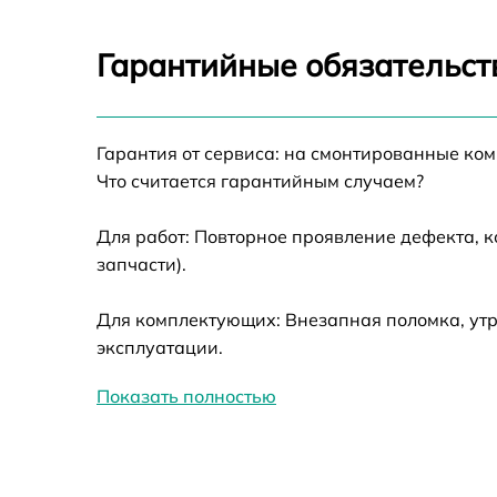
Калибровка и настройка тепловизора
Гарантийные обязательств
Ремонт датчика синхроимпульсов
Гарантия от сервиса: на смонтированные ко
Ремонт оптики
Что считается гарантийным случаем?
Для работ: Повторное проявление дефекта, 
Восстановление питания
запчасти).
Замена ключей управления
Для комплектующих: Внезапная поломка, утр
эксплуатации.
Замена корпуса
Показать полностью
Замена аккумулятора
Замена процессора