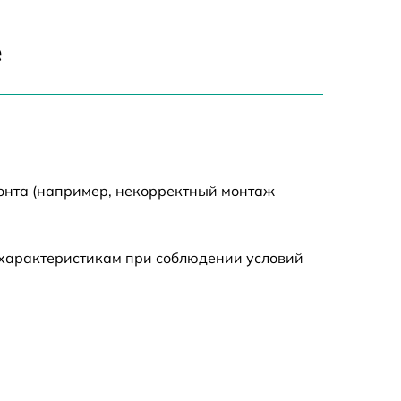
750 р
е
1550 р
2000 р
монта (например, некорректный монтаж
650 р
590 р
 характеристикам при соблюдении условий
1250 р
590 р
650 р