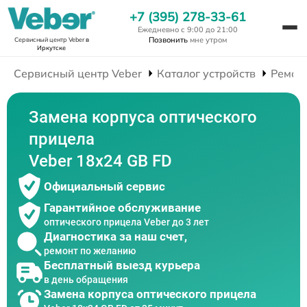
+7 (395) 278-33-61
Ежедневно с 9:00 до 21:00
Позвонить
мне утром
Сервисный центр Veber
в
Иркутске
Сервисный центр Veber
Каталог устройств
Ремон
Замена корпуса оптического
прицела
Veber 18x24 GB FD
Официальный сервис
Гарантийное обслуживание
оптического прицела Veber до 3 лет
Диагностика за наш счет,
ремонт по желанию
Бесплатный выезд курьера
в день обращения
Замена корпуса оптического прицела