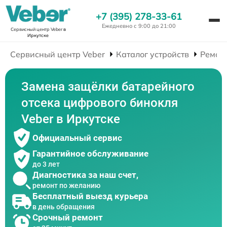
+7 (395) 278-33-61
Ежедневно с 9:00 до 21:00
Сервисный центр Veber
в
Иркутске
Сервисный центр Veber
Каталог устройств
Ремон
Замена защёлки батарейного
отсека цифрового бинокля
Veber в Иркутске
Официальный сервис
Гарантийное обслуживание
до 3 лет
Диагностика за наш счет,
ремонт по желанию
Бесплатный выезд курьера
в день обращения
Срочный ремонт