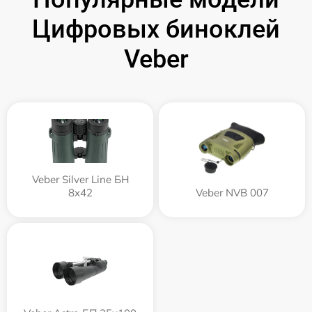
Цифровых биноклей
Veber
Veber Silver Line БН
8x42
Veber NVB 007