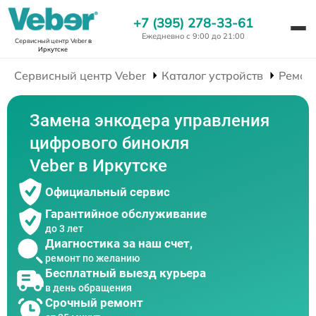
+7 (395) 278-33-61
Ежедневно с 9:00 до 21:00
Сервисный центр Veber
в
Иркутске
Сервисный центр Veber
Каталог устройств
Ремон
Замена энкодера управления
цифрового бинокля
Veber в Иркутске
Официальный сервис
Гарантийное обслуживание
до 3 лет
Диагностика за наш счет,
ремонт по желанию
Бесплатный выезд курьера
в день обращения
Срочный ремонт