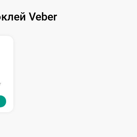
клей Veber
r