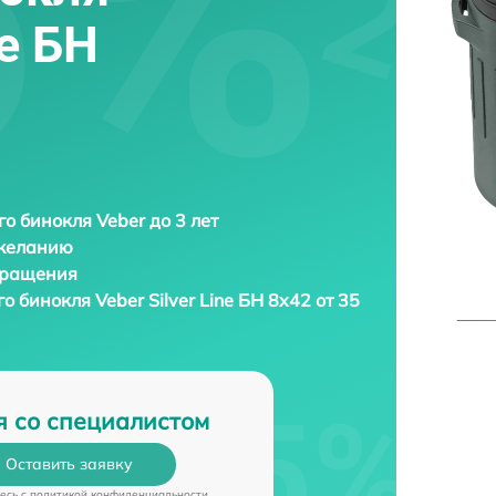
ne БН
о бинокля Veber до 3 лет
 желанию
бращения
го бинокля
Veber Silver Line БН 8x42 от 35
я со специалистом
Оставить заявку
есь c
политикой конфиденциальности