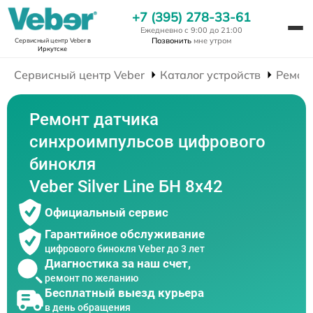
+7 (395) 278-33-61
Ежедневно с 9:00 до 21:00
Позвонить
мне утром
Сервисный центр Veber
в
Иркутске
Сервисный центр Veber
Каталог устройств
Ремон
Ремонт датчика
синхроимпульсов цифрового
бинокля
Veber Silver Line БН 8x42
Официальный сервис
Гарантийное обслуживание
цифрового бинокля Veber до 3 лет
Диагностика за наш счет,
ремонт по желанию
Бесплатный выезд курьера
в день обращения