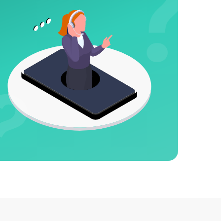
2000 р
650 р