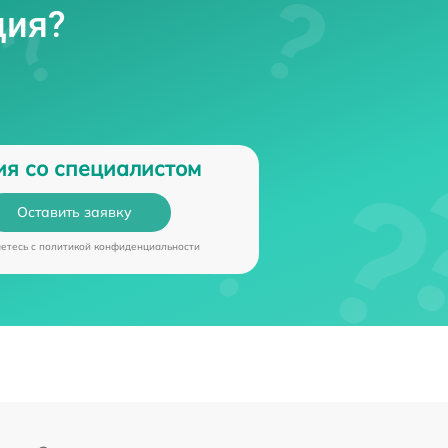
ция?
от 70 мин
роллера
от 70 мин
ия со специалистом
Оставить заявку
аетесь c
политикой конфиденциальности