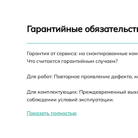
Замена корпуса
Гарантийные обязательств
Ремонт разъема
Замена ключей у
Гарантия от сервиса: на смонтированные ко
Что считается гарантийным случаем?
Замена процессо
Для работ: Повторное проявление дефекта, 
Ремонт электронн
Для комплектующих: Преждевременный выход 
Ремонт датчика с
соблюдении условий эксплуатации.
Калибровка и нас
Показать полностью
тепловизора
Замена USB порта