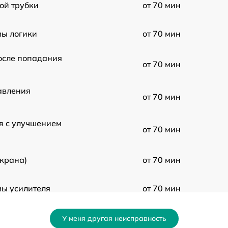
ой трубки
от 70 мин
ы логики
от 70 мин
осле попадания
от 70 мин
авления
от 70 мин
в с улучшением
от 70 мин
экрана)
от 70 мин
ы усилителя
от 70 мин
ния
от 70 мин
У меня другая неисправность