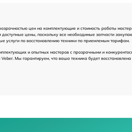
ение ПО)
от 70 мин
розрачностью цен на комплектующие и стоимость работы мастер
от 70 мин
и доступные цены, поскольку все необходимые запчасти закупа
ые услуги по восстановлению техники по приемлемым тарифам.
го дальнометра и
от 70 мин
мплектующих и опытных мастеров с прозрачными и конкурентос
Veber. Мы гарантируем, что ваша техника будет восстановлена
ора
от 70 мин
ров
от 70 мин
от 70 мин
от 70 мин
итания
от 70 мин