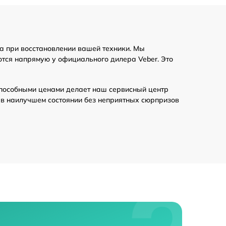
450 р
а при восстановлении вашей техники. Мы
1100 р
ются напрямую у официального дилера Veber. Это
750 р
пособными ценами делает наш сервисный центр
 в наилучшем состоянии без неприятных сюрпризов
590 р
590 р
900 р
650 р
650 р