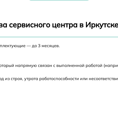
от 70 мин
а сервисного центра в Иркутск
от 70 мин
правления
от 70 мин
мплектующие — до 3 месяцев.
ра
от 70 мин
который напрямую связан с выполненной работой (напри
о-лучевой трубки
от 70 мин
из строя, утрата работоспособности или несоответств
инхроимпульсов
от 70 мин
тройка
от 70 мин
от 70 мин