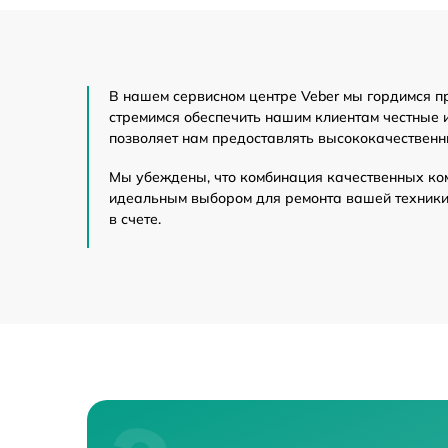
Прошивка (Обновл
В нашем сервисном центре Veber мы гордимся п
Замена матрицы
стремимся обеспечить нашим клиентам честные 
позволяет нам предоставлять высококачественн
Ремонт встроенно
других устройств
Мы убеждены, что комбинация качественных ко
идеальным выбором для ремонта вашей техники 
Замена аккумулят
в счете.
Ремонт контролле
Замена CORE
Ремонт Wi-Fi
Восстановление п