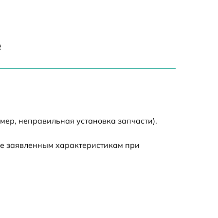
1250 р
е
590 р
590 р
650 р
мер, неправильная установка запчасти).
1000 р
ие заявленным характеристикам при
1550 р
750 р
590 р