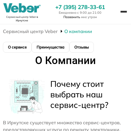
+7 (395) 278-33-61
Ежедневно с 9:00 до 21:00
Позвонить
мне утром
Сервисный центр Veber
в
Иркутске
Сервисный центр Veber
О компании
О сервисе
Преимущества
Отзывы
О Компании
Почему стоит
выбрать наш
сервис-центр?
В Иркутске существует множество сервис-центров,
предоставляющих услуги по ремонту электроники.